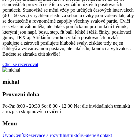
stanovištích procvičí celé tělo s využitím různých posilovacích
pomůcek. Stanoviště se mění vždy po určitých časových intervalech
(40 – 60 sec.) v rychlém sledu za sebou a cviky jsou voleny tak, aby
se dostatečně a rovnoměrně zapojily všechny svalové partie. Cvičí
se s vlastní váhou těla, ale také s pomůckami pro funkční trénink,
kterými jsou např. bosu, step, fit ball, lehké i těžší činky, posilovací
gumy, TRX aj. Střídáním cardio cviků a posilovacích prvků
spalujete a zároveň posilujete hluboké svaly, získáte tedy nejen
štíhlejší a vytvarovanou postavu, ale také sílu, kondici a vytrvalost.
Budete se zkrátka cítit skvěle!
Chci se rezervovat
michal
Provozní doba
Po-Pa: 8:00 - 20:30
So: 8:00 - 12:00
Ne: dle inviduálních tréninků
a rozpisu skupinových cvičení
Menu
Úvod
Ceník
Rezervace a rozvrh
Instruktoři
Galerie
Kontakt