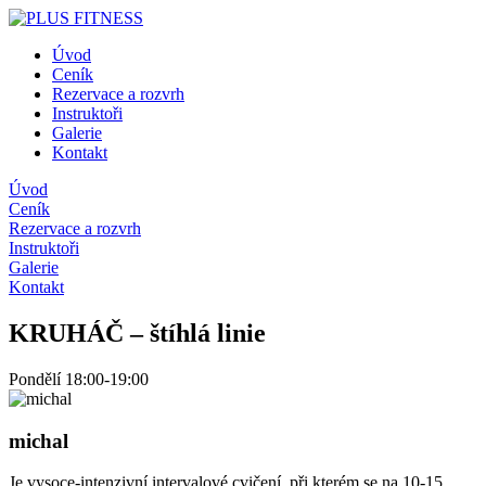
Úvod
Ceník
Rezervace a rozvrh
Instruktoři
Galerie
Kontakt
Úvod
Ceník
Rezervace a rozvrh
Instruktoři
Galerie
Kontakt
KRUHÁČ – štíhlá linie
Pondělí 18:00-19:00
michal
Je vysoce-intenzivní intervalové cvičení, při kterém se na 10-15